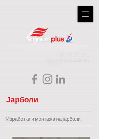
+389 70 272 381
info.signumplus@gm
ail.com
Јарболи
Изработка и монтажа на јарболи.